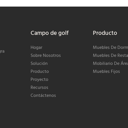
Campo de golf
Producto
Hogar
Muebles De Dormi
gra
Sobre Nosotros
Muebles De Resta
Solución
Mobiliario De Áre
Producto
Muebles Fijos
Proyecto
Recursos
Contáctenos