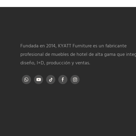
Fundada en 2014, KYATT Furniture es un fabricante
profesional de muebles de hotel de alta gama que inte
diseño, I+D, producción y ventas.