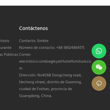
Contáctenos
torio
Contacto: Simbie
urante
Número de contacto: +86 18924864175
as Públicas
Correo
electrónico:
simbie@kyatthotelfurniture.co
m
Dirección: No#268 Dongcheng road,
Hecheng street, distrito de Gaoming,
ciudad de Foshan, provincia de
Guangdong, China.