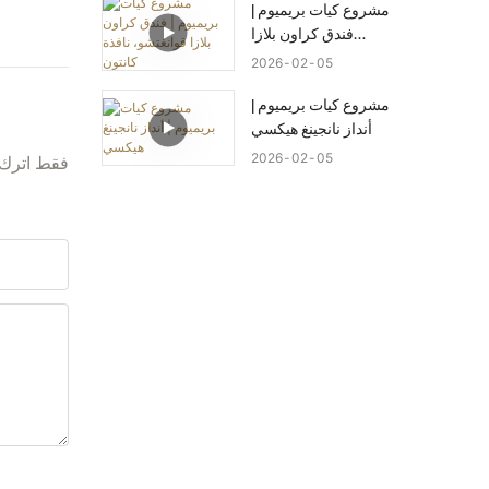
مشروع كيات بريميوم |
فندق كراون بلازا
قوانغتشو، نافذة كانتون
2026
02
05
مشروع كيات بريميوم |
أنداز نانجينغ هيكسي
2026
02
05
فقط اترك 