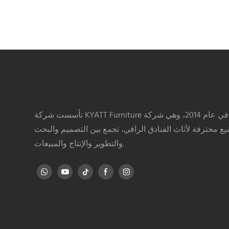
تأسست شركة KYATT Furniture في عام 2014، وهي شركة
يع محترفة لأثاث الفنادق الراقي، تجمع بين التصميم والبحث
والتطوير والإنتاج والمبيعات.