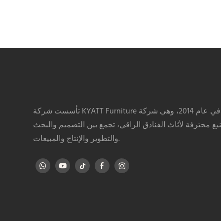
تأسست شركة KYATT Furniture في عام 2014، وهي شركة
يع محترفة لأثاث الفنادق الراقي، تجمع بين التصميم والبحث
والتطوير والإنتاج والمبيعات.