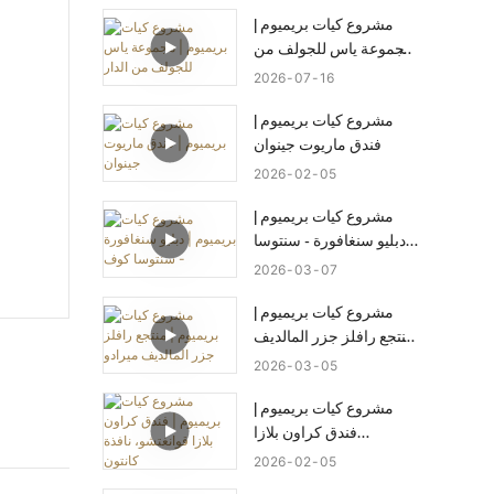
مشروع كيات بريميوم |
مجموعة ياس للجولف من
الدار
2026
07
16
مشروع كيات بريميوم |
فندق ماريوت جينوان
2026
02
05
مشروع كيات بريميوم |
دبليو سنغافورة - سنتوسا
كوف
2026
03
07
مشروع كيات بريميوم |
منتجع رافلز جزر المالديف
ميرادو
2026
03
05
مشروع كيات بريميوم |
فندق كراون بلازا
قوانغتشو، نافذة كانتون
2026
02
05