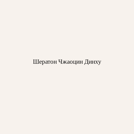
Шератон Чжаоцин Динху