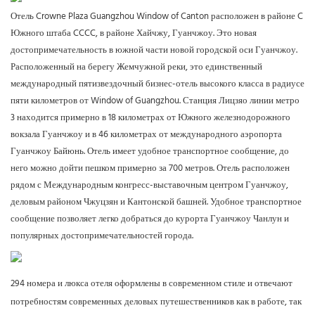
Отель Crowne Plaza Guangzhou Window of Canton расположен в районе C
Южного штаба CCCC, в районе Хайчжу, Гуанчжоу. Это новая
достопримечательность в южной части новой городской оси Гуанчжоу.
Расположенный на берегу Жемчужной реки, это единственный
международный пятизвездочный бизнес-отель высокого класса в радиусе
пяти километров от Window of Guangzhou. Станция Лицзяо линии метро
3 находится примерно в 18 километрах от Южного железнодорожного
вокзала Гуанчжоу и в 46 километрах от международного аэропорта
Гуанчжоу Байюнь. Отель имеет удобное транспортное сообщение, до
него можно дойти пешком примерно за 700 метров. Отель расположен
рядом с Международным конгресс-выставочным центром Гуанчжоу,
деловым районом Чжуцзян и Кантонской башней. Удобное транспортное
сообщение позволяет легко добраться до курорта Гуанчжоу Чанлун и
популярных достопримечательностей города.
294 номера и люкса отеля оформлены в современном стиле и отвечают
потребностям современных деловых путешественников как в работе, так