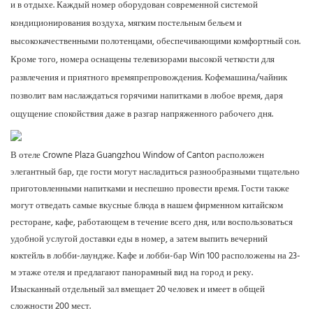
и в отдыхе. Каждый номер оборудован современной системой
кондиционирования воздуха, мягким постельным бельем и
высококачественными полотенцами, обеспечивающими комфортный сон.
Кроме того, номера оснащены телевизорами высокой четкости для
развлечения и приятного времяпрепровождения. Кофемашина/чайник
позволит вам наслаждаться горячими напитками в любое время, даря
ощущение спокойствия даже в разгар напряженного рабочего дня.
В отеле Crowne Plaza Guangzhou Window of Canton расположен
элегантный бар, где гости могут насладиться разнообразными тщательно
приготовленными напитками и неспешно провести время. Гости также
могут отведать самые вкусные блюда в нашем фирменном китайском
ресторане, кафе, работающем в течение всего дня, или воспользоваться
удобной услугой доставки еды в номер, а затем выпить вечерний
коктейль в лобби-лаундже. Кафе и лобби-бар Win 100 расположены на 23-
м этаже отеля и предлагают панорамный вид на город и реку.
Изысканный отдельный зал вмещает 20 человек и имеет в общей
сложности 200 мест.