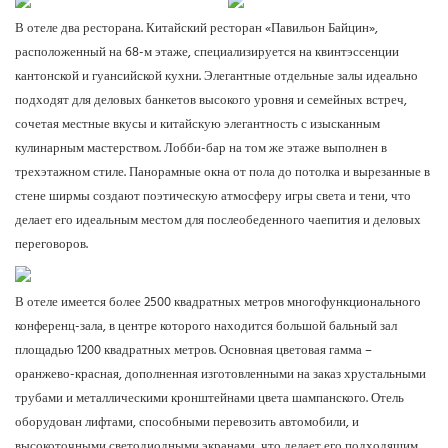
В отеле два ресторана. Китайский ресторан «Павильон Байцин»,
расположенный на 68-м этаже, специализируется на квинтэссенции
кантонской и гуансийской кухни. Элегантные отдельные залы идеально
подходят для деловых банкетов высокого уровня и семейных встреч,
сочетая местные вкусы и китайскую элегантность с изысканным
кулинарным мастерством. Лобби-бар на том же этаже выполнен в
трехэтажном стиле. Панорамные окна от пола до потолка и вырезанные в
стене ширмы создают поэтическую атмосферу игры света и тени, что
делает его идеальным местом для послеобеденного чаепития и деловых
переговоров.
В отеле имеется более 2500 квадратных метров многофункционального
конференц-зала, в центре которого находится большой бальный зал
площадью 1200 квадратных метров. Основная цветовая гамма –
оранжево-красная, дополненная изготовленными на заказ хрустальными
трубами и металлическими кронштейнами цвета шампанского. Отель
оборудован лифтами, способными перевозить автомобили, и
высокоточными светодиодными экранами, что делает его подходящим