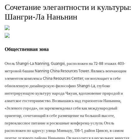
Сочетание элегантности и культуры:
Шангри-Ла Наньнин
Общественная зона
Отель Shangri-La Nanning, Guangxi, расположен на 72-88 этажах 403-
метровой башни Nanning China Resources Tower. Являясь венчающим
элементом комплекса China Resources Center, он воплощает в себе
обновленную дизайнерскую философию Shangri-La, глубоко
интегрирующую культуру народа Чжуан, вдохновение природой и
азиатское гостеприимство. Возвышаясь над горизонтом Наньнина,
«Зеленого города», он зарекомендовал себя как международный
ориентир, сочетающий в себе размещение на большой высоте,
первоклассное питание и роскошные конференц-услуги. Отель
расположен по адресу: улица Миньцзу, 136-1, район Цинсю, в самом
центре делового района Наньнина. Он находится в нескольких минутах