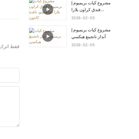
مشروع كيات بريميوم |
فندق كراون بلازا
قوانغتشو، نافذة كانتون
2026
02
05
مشروع كيات بريميوم |
أنداز نانجينغ هيكسي
2026
02
05
فقط اترك 