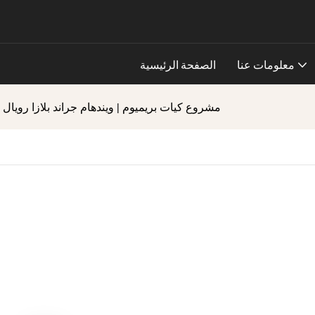
معلومات عنا
الصفحة الرئيسية
مشروع كيات بريميوم | ويندهام جراند بلازا رويال