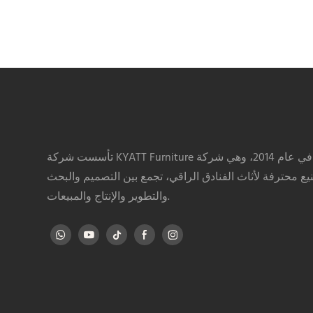
تأسست شركة KYATT Furniture في عام 2014، وهي شركة
يع محترفة لأثاث الفنادق الراقي، تجمع بين التصميم والبحث
والتطوير والإنتاج والمبيعات.