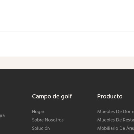
Enviar Consulta Ahora
Campo de golf
Producto
Hogar
Muebles De Dormi
gra
Sobre Nosotros
Muebles De Resta
Solución
Mobiliario De Áre