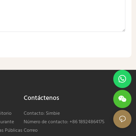
Contáctenos
torio
Contacto: Simbie
urante
Número de contacto: +86 18924864175
as Públicas
Correo