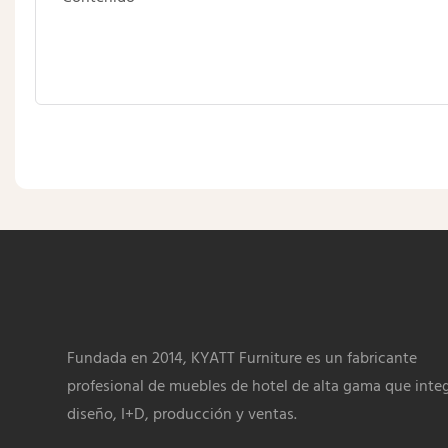
Fundada en 2014, KYATT Furniture es un fabricante
profesional de muebles de hotel de alta gama que inte
diseño, I+D, producción y ventas.