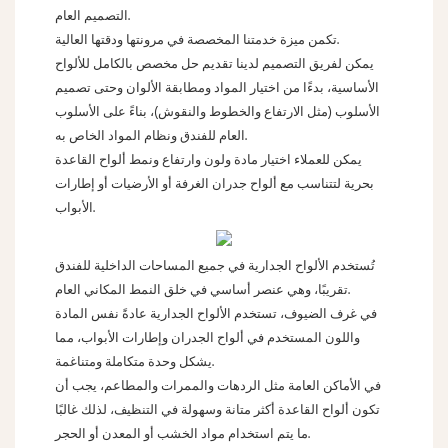
التصميم العام.
تكمن ميزة خدمتنا المخصصة في مرونتها ودقتها العالية.
يمكن لفريق التصميم لدينا تقديم حل مخصص بالكامل للألواح
الأساسية، بدءًا من اختيار المواد ومطابقة الألوان وحتى تصميم
الأسلوب (مثل الارتفاع والخطوط والنقوش)، بناءً على الأسلوب
العام للفندق ونظام المواد الخاص به.
يمكن للعملاء اختيار مادة ولون وارتفاع ونمط ألواح القاعدة
بحرية لتتناسب مع ألواح جدران الغرفة أو الأرضيات أو إطارات
الأبواب.
تُستخدم الألواح الجدارية في جميع المساحات الداخلية للفندق
تقريبًا، وهي عنصر أساسي في خلق النمط المكاني العام.
في غرف الضيوف، تستخدم الألواح الجدارية عادةً نفس المادة
واللون المستخدم في ألواح الجدران وإطارات الأبواب، مما
يشكل وحدة متكاملة ومتناغمة.
في الأماكن العامة مثل الردهات والممرات والمطاعم، يجب أن
تكون ألواح القاعدة أكثر متانة وسهولة في التنظيف، لذلك غالبًا
ما يتم استخدام مواد الخشب أو المعدن أو الحجر.