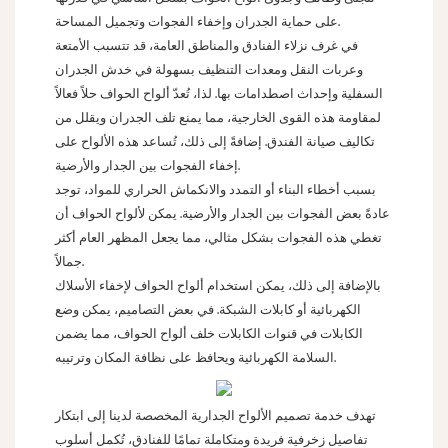
على حماية الجدران وإخفاء الفجوات وتجميل المساحة.
في غرف نزلاء الفنادق والمناطق العامة، قد تتسبب الأمتعة
وعربات النقل ومعدات التنظيف بسهولة في خدش الجدران
السفلية وإحداث اصطدامات بها. لذا، تُعدّ ألواح الحواف حلاً فعالاً
لمقاومة هذه القوى الخارجية، مما يمنع تلف الجدران ويقلل من
تكاليف صيانة الفندق. إضافةً إلى ذلك، تُساعد هذه الألواح على
إخفاء الفجوات بين الجدار والأرضية.
بسبب أخطاء البناء أو التمدد والانكماش الحراري للمواد، توجد
عادةً بعض الفجوات بين الجدار والأرضية. يمكن لألواح الحواف أن
تغطي هذه الفجوات بشكل مثالي، مما يجعل المظهر العام أكثر
جمالاً.
بالإضافة إلى ذلك، يمكن استخدام ألواح الحواف لإخفاء الأسلاك
الكهربائية أو كابلات الشبكة. في بعض التصاميم، يمكن وضع
الكابلات في قنوات الكابلات خلف ألواح الحواف، مما يضمن
السلامة الكهربائية ويحافظ على نظافة المكان وترتيبه.
تهدف خدمة تصميم الألواح الجدارية المخصصة لدينا إلى ابتكار
تفاصيل زخرفية فريدة ومتكاملة تمامًا للفنادق، تُكمل أسلوب