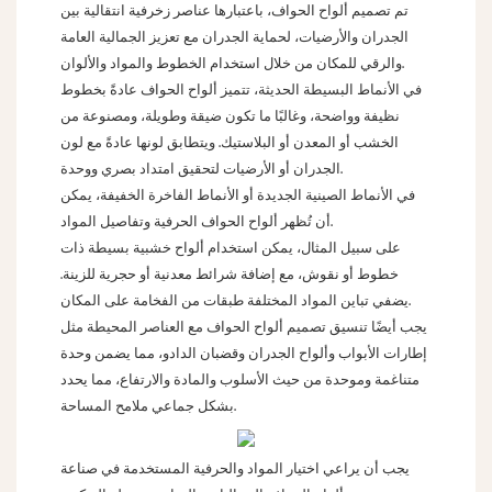
تم تصميم ألواح الحواف، باعتبارها عناصر زخرفية انتقالية بين
الجدران والأرضيات، لحماية الجدران مع تعزيز الجمالية العامة
والرقي للمكان من خلال استخدام الخطوط والمواد والألوان.
في الأنماط البسيطة الحديثة، تتميز ألواح الحواف عادةً بخطوط
نظيفة وواضحة، وغالبًا ما تكون ضيقة وطويلة، ومصنوعة من
الخشب أو المعدن أو البلاستيك. ويتطابق لونها عادةً مع لون
الجدران أو الأرضيات لتحقيق امتداد بصري ووحدة.
في الأنماط الصينية الجديدة أو الأنماط الفاخرة الخفيفة، يمكن
أن تُظهر ألواح الحواف الحرفية وتفاصيل المواد.
على سبيل المثال، يمكن استخدام ألواح خشبية بسيطة ذات
خطوط أو نقوش، مع إضافة شرائط معدنية أو حجرية للزينة.
يضفي تباين المواد المختلفة طبقات من الفخامة على المكان.
يجب أيضًا تنسيق تصميم ألواح الحواف مع العناصر المحيطة مثل
إطارات الأبواب وألواح الجدران وقضبان الدادو، مما يضمن وحدة
متناغمة وموحدة من حيث الأسلوب والمادة والارتفاع، مما يحدد
بشكل جماعي ملامح المساحة.
يجب أن يراعي اختيار المواد والحرفية المستخدمة في صناعة