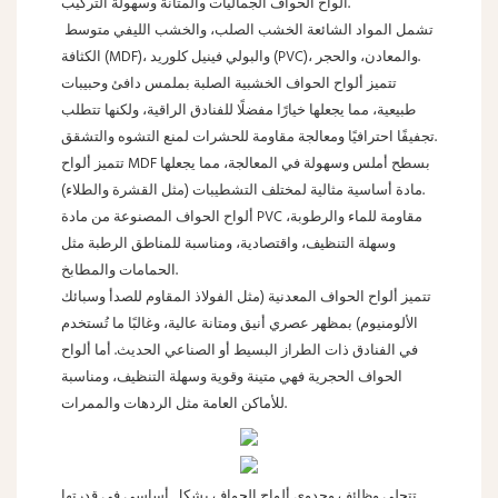
ألواح الحواف الجماليات والمتانة وسهولة التركيب.
تشمل المواد الشائعة الخشب الصلب، والخشب الليفي متوسط ​​
الكثافة (MDF)، والبولي فينيل كلوريد (PVC)، والمعادن، والحجر.
تتميز ألواح الحواف الخشبية الصلبة بملمس دافئ وحبيبات
طبيعية، مما يجعلها خيارًا مفضلًا للفنادق الراقية، ولكنها تتطلب
تجفيفًا احترافيًا ومعالجة مقاومة للحشرات لمنع التشوه والتشقق.
تتميز ألواح MDF بسطح أملس وسهولة في المعالجة، مما يجعلها
مادة أساسية مثالية لمختلف التشطيبات (مثل القشرة والطلاء).
ألواح الحواف المصنوعة من مادة PVC مقاومة للماء والرطوبة،
وسهلة التنظيف، واقتصادية، ومناسبة للمناطق الرطبة مثل
الحمامات والمطابخ.
تتميز ألواح الحواف المعدنية (مثل الفولاذ المقاوم للصدأ وسبائك
الألومنيوم) بمظهر عصري أنيق ومتانة عالية، وغالبًا ما تُستخدم
في الفنادق ذات الطراز البسيط أو الصناعي الحديث. أما ألواح
الحواف الحجرية فهي متينة وقوية وسهلة التنظيف، ومناسبة
للأماكن العامة مثل الردهات والممرات.
تتجلى وظائف وجدوى ألواح الحواف بشكل أساسي في قدرتها