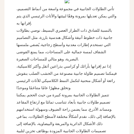
تأتي الطاولات الجانبية في مجموعة واسعة من أنماط التصميم،
والتي يمكن تعديلها بمرونة وفقًا لبيئتها والأثاث الرئيسي الذي يتم
إقرانها به.
بالنسبة للفنادق ذات الطراز العصري البسيط، نوصي بطاولات
جانبية ذات خطوط أنيقة وأشكال هندسية بارزة، مثل التصاميم
التي تستخدم إطارات معدنية وأسطح زجاجية. يُضفي ملمسها
الشفاف لمسة جمالية على المساحات، مما يمنع الفوضى
البصرية، وهو مثالي للمساحات الصغيرة.
إذا تم إقرانها بأرائك أو كراسي بذراعين أثقل وأكثر كلاسيكية،
فيمكننا تصميم طاولة جانبية مصنوعة من الخشب الصلب بنقوش
رائعة أو أشكال منحنية لتكمل النمط الكلاسيكي للأثاث الرئيسي
وتخلق مظهرًا عامًا متناغمًا وموحدًا.
تتميز الطاولات الجانبية بمرونة كبيرة من حيث الحجم. يمكننا
تصميم طاولات جانبية بأبعاد تتناسب تمامًا مع ارتفاع المقاعد
ومساند الأذرع، مما يضمن راحة الضيوف وسهولة استخدامهم.
بالإضافة إلى ذلك، نقدم أشكالًا مختلفة لأسطح الطاولات، بما في
ذلك الأشكال الدائرية والمربعة والبيضاوية، بالإضافة إلى
تصميمات الطاولات الجانبية المزودة بوظائف تخزين لتلبية