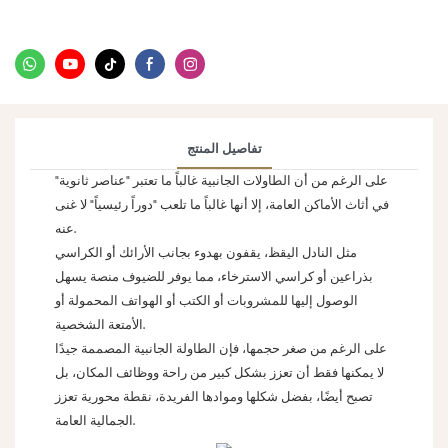
تفاصيل المنتج
على الرغم من أن الطاولات الجانبية غالباً ما تعتبر "عناصر ثانوية"
في أثاث الأماكن العامة، إلا أنها غالباً ما تلعب "دوراً رئيسياً" لا غنى
عنه.
مثل النادل اليقظ، يقفون بهدوء بجانب الأرائك أو الكراسي
بذراعين أو كراسي الاسترخاء، مما يوفر للضيوف منصة يسهل
الوصول إليها للمشروبات أو الكتب أو الهواتف المحمولة أو
الأمتعة الشخصية.
على الرغم من صغر حجمها، فإن الطاولة الجانبية المصممة جيدًا
لا يمكنها فقط أن تعزز بشكل كبير من راحة ووظائف المكان، بل
تصبح أيضًا، بفضل شكلها وموادها الفريدة، نقطة محورية تعزز
الجمالية العامة.