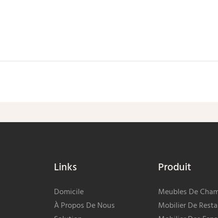
Envoyer Une Enquête Maintenant
Links
Produit
Domicile
Meubles De Cha
À Propos De Nous
Mobilier De Resta