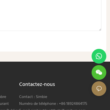
Contactez-nous
mbre
Contact : Simbie
urant
Numéro de téléphone : +86 18924864175