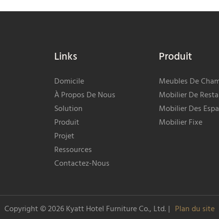
Links
Produit
Domicile
Meubles De Cha
À Propos De Nous
Mobilier De Resta
Solution
Mobilier Des Espa
Produit
Mobilier Fixe
Projet
Ressources
Contactez-Nous
Copyright © 2026
Kyatt Hotel Furniture Co., Ltd.
|
Plan du site