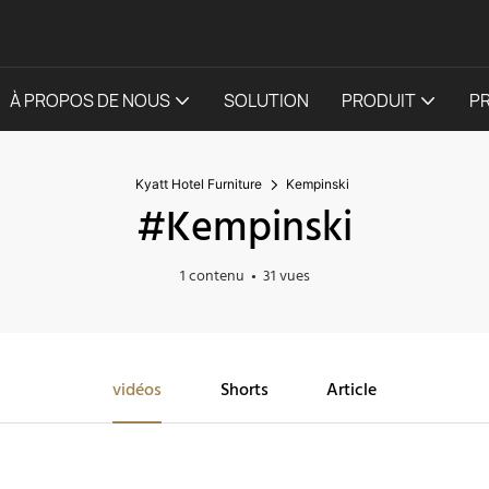
À PROPOS DE NOUS
SOLUTION
PRODUIT
P
Kyatt Hotel Furniture
Kempinski
#Kempinski
1 contenu
31 vues
vidéos
Shorts
Article